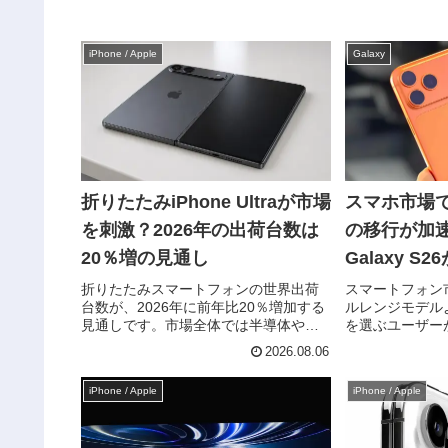
iPhone / Apple
Galaxy
折りたたみiPhone Ultraが市場
スマホ市場
を刺激？2026年の出荷台数は
の移行が加速 iPhone 1
20％増の見通し
Galaxy S
折りたたみスマートフォンの世界出荷
スマートフォン
台数が、2026年に前年比20％増加する
ルレンジモデル
見通しです。市場全体では半導体やメ
を選ぶユーザー
モリ価格の上昇が懸念される一方、折
Counterpoint
2026.08.06
りたたみスマートフォンについては引
と、2026年上
き続き成長が続くとみられています。
ル以上のプレミ
iPhone / Apple
iPhone / Apple
その背景には、Appleが初め...
市場全体の29...