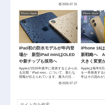
れまでiPhoneでは、アラーム音量と着
Gurman氏によ
2026.07.31
信音量が連動しており、夜間に着信音
開催予定のWW
を小さく設定すると、アラームの音量
を立てており、
iPhone / Apple
iPhone / Apple
まで下がってしま...
イント...
iPad初の防水モデルが年内登
iPhone 
場か 新型iPad miniはOLED
新戦略へ A
や新チップも採用へ
大きく変更
Appleが2026年後半に発表するとみられ
Appleは毎年9
る次期「iPad mini」について、新たな
を一斉発表するの
情報が伝えられています。最大の注目
年はその流れが
点は、iPadシリーズとして初めて正式
浮上しています
2026.07.27
な防水性能を備える可能性があること
よると、今秋に
です。さらに、有機EL（OLED）ディ
ドモデルのみで
スプレイ...
「iPhone 18」は2