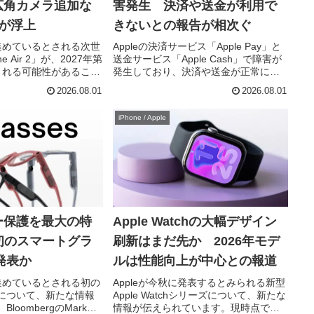
広角カメラ追加な
害発生 決済や送金が利用で
が浮上
きないとの報告が相次ぐ
を進めているとされる次世
Appleの決済サービス「Apple Pay」と
e Air 2」が、2027年第
送金サービス「Apple Cash」で障害が
される可能性があること
発生しており、決済や送金が正常に利
。海外アナリストの最
用できないとの報告が世界各地で相次
2026.08.01
2026.08.01
、現行モデルから進化
いでいます。現時点でAppleは問題の発
つのポイントも明らかに
生を認めていますが、復旧時期につい
iPhone / Apple
ては明...
ー保護を最大の特
Apple Watchの大幅デザイン
e初のスマートグラ
刷新はまだ先か 2026年モデ
年発表か
ルは性能向上が中心との報道
を進めているとされる初の
Appleが今秋に発表するとみられる新型
について、新たな情報
Apple Watchシリーズについて、新たな
loombergのMark
情報が伝えられています。現時点では