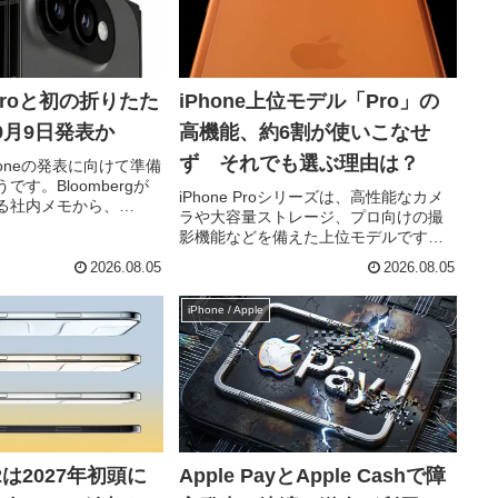
8 Proと初の折りたた
iPhone上位モデル「Pro」の
、9月9日発表か
高機能、約6割が使いこなせ
ず それでも選ぶ理由は？
Phoneの発表に向けて準備
す。Bloombergが
iPhone Proシリーズは、高性能なカメ
る社内メモから、
ラや大容量ストレージ、プロ向けの撮
Proや初の折りたたみモデル
影機能などを備えた上位モデルです。
 Ultraの発表時期に関す
しかし、実際のユーザーはこうした機
浮上しまし...
2026.08.05
2026.08.05
能をどこまで活用しているのでしょう
か。株式会社イードが運営するメディ
iPhone / Apple
ア「LiPro（インターネ...
r 2は2027年初頭に
Apple PayとApple Cashで障