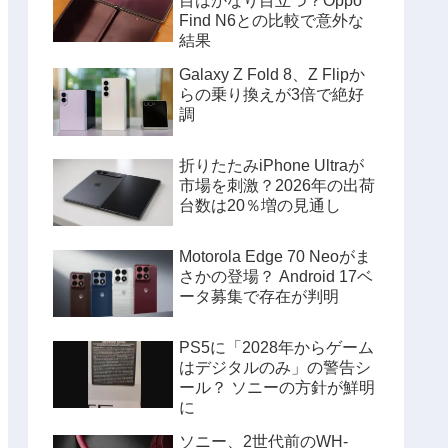
目はかなり目立つ？Oppo
Find N6との比較で意外な
結果
Galaxy Z Fold 8、Z Flipか
らの乗り換えが3倍で絶好
調
折りたたみiPhone Ultraが
市場を刺激？2026年の出荷
台数は20％増の見通し
Motorola Edge 70 Neoがま
さかの登場？ Android 17ベ
ータ募集で存在が判明
PS5に「2028年からゲーム
はデジタルのみ」の警告シ
ール？ ソニーの方針が鮮明
に
ソニー、2世代前のWH-