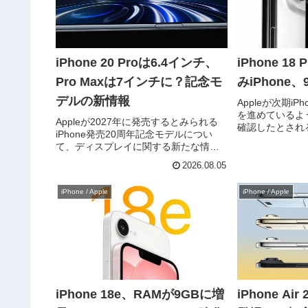
iPhone 20 Proは6.4インチ、
iPhone 1
Pro Maxは7インチに？記念モ
みiPhone
デルの新情報
Appleが次期i
を進めているようで
Appleが2027年に発売するとみられる
確認したとされ
iPhone発売20周年記念モデルについ
iPhone 18 
て、ディスプレイに関する新たな情報
とされるiPhone
が出てきました。これまでのiPhoneと
る具体的な情報が
2026.08.05
は大きく異なるデザインになるとの噂
が相次ぐ中、iPhone 20 Proは6.4イン...
iPhone / Apple
iPhone / Apple
iPhone 18e、RAMが9GBに増
iPhone Ai