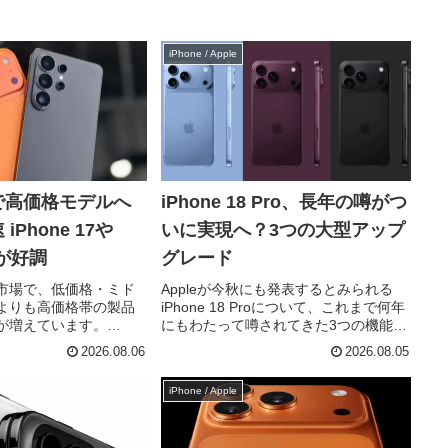
iPhone / Apple
で高価格モデルへ
iPhone 18 Pro、長年の噂がつ
7や
いに実現へ？3つの大型アップ
26が好調
グレード
市場で、低価格・ミド
Appleが今秋にも発表するとみられる
よりも高価格帯の製品
iPhone 18 Proについて、これまで何年
が増えています。
にもわたって噂されてきた3つの機能
 Researchの調査による
が、いよいよ実現する可能性が高まっ
2026.08.06
2026.08.05
半期には卸売価格600ド
ています。今回注目されているのは、
アムスマートフォンが
カメラの可変絞り、Dynamic Islandの
iPhone / Apple
小型...