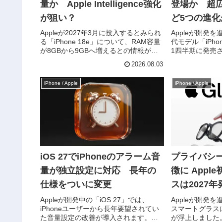
量か Apple Intelligence強化
登場か 超
が狙い？
ど5つの進化
Appleが2027年3月に投入するとみられ
Appleが開発
る「iPhone 18e」について、RAM容量
代モデル「iPhon
が8GBから9GBへ増えるとの情報が出
1四半期に発売
ています。大幅なスペックアップでは
が分かりました
2026.08.03
ありませんが、Apple Intelligenceを端
新レポートでは
末上で快適に動作させるた...
するとされる5
iPhone / Apple
iPhone / Apple
なってい...
iOS 27でiPhoneのアラーム音
プライバシ
量が独立設定に対応 長年の
徴に Appl
仕様をついに変更
スは2027
Appleが開発中の「iOS 27」では、
Appleが開発
iPhoneユーザーから長年要望されてい
スマートグラス
た音量設定の改善が導入されます。こ
が浮上しました。B