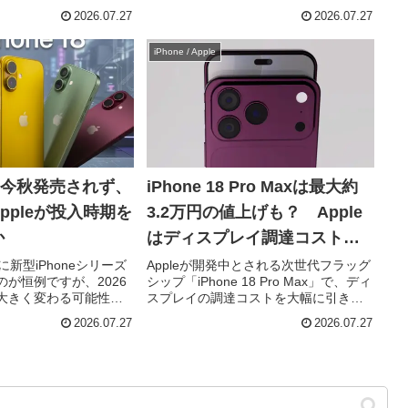
ると、同社は2027年6月
最終段階のテストが進められている一
2026.07.27
2026.07.27
DCで正式発表する計画
方で、外観デザインに大きな変更はな
競合製品との差別化ポ
く、性能向上を中心としたアップデー
iPhone / Apple
トになる見込みです...
18は今秋発売されず、
iPhone 18 Pro Maxは最大約
ppleが投入時期を
3.2万円の値上げも？ Apple
か
はディスプレイ調達コスト削
減へ
月に新型iPhoneシリーズ
Appleが開発中とされる次世代フラッグ
が恒例ですが、2026
シップ「iPhone 18 Pro Max」で、ディ
大きく変わる可能性が
スプレイの調達コストを大幅に引き下
。複数のリーク情報に
げる動きを進めていることが明らかに
2026.07.27
2026.07.27
登場するのはハイエン
なりました。一方で、メモリやストレ
、標準モデルの
ージ価格の高騰を受け、本体価格は最
...
大200ドル...