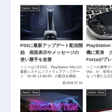
過したことが判明していましたが、そ
では、Xperia 
の認証資料から30W有線急速充電に対
に関して「Galaxy 
Xperia・Sony
Xperia・Sony
応する可能性が高...
PS5に最新アップデート配信開
PlayStatio
始 画面表示やメッセージの
機に変身 ク
使い勝手を改善
Forzaがプ
ソニーは7月23日、PlayStation 5向けの
ソニーの携帯ゲーム機
最新システムソフトウェアアップデー
Vita」が、発
ト「26.05-13.60.00」の配信を開始し
なって新たな注
ました。今回のアップデートは小規模
外では有志開発者に
2026.07.24
なメンテナンス更新となっており、新
Gamingに対
機能の追加やゲーム関連機能の強化な
されており、PlaySt
Xperia・Sony
Xperia・Sony
どは...