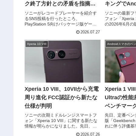
ク終了方針との矛盾を指摘す
キングでAnd
る声
ート
ソニーがレコードプレーヤーを紹介す
ソニーの最新フ
るSNS投稿を行ったところ、
フォン「Xperia
PlayStation 5向けパッケージ版ゲーム
の2026年6月
の将来的な縮小方針に反発するユーザ
2位に初登場し
2026.07.27
ーから批判の声が相次いでいます。批
首位はiPhone
判の中心となっているのは、「アナロ
Androidスマー
Xperia 10 VIII
グレコードという物理メディア...
Xperia 10 VIII、10VIIから充電
Xperia 1 VI
周り進化 FCC認証から新たな
Ultraの
仕様が判明
ベンチマー
ソニーの次期ミドルレンジスマートフ
先日、定番ベン
ォン「Xperia 10 VIII」に関する新たな
版「Geekben
情報が明らかになりました。先日、米
れに伴う評価基
国FCC（連邦通信委員会）の認証を通
てお伝えしまし
2026.07.26