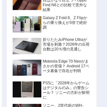
目はかなり目立つ？Oppo
Find N6との比較で意外な
結果
Galaxy Z Fold 8、Z Flipか
らの乗り換えが3倍で絶好
調
折りたたみiPhone Ultraが
市場を刺激？2026年の出荷
台数は20％増の見通し
Motorola Edge 70 Neoがま
さかの登場？ Android 17ベ
ータ募集で存在が判明
PS5に「2028年からゲーム
はデジタルのみ」の警告シ
ール？ ソニーの方針が鮮明
に
ソニー、2世代前のWH-