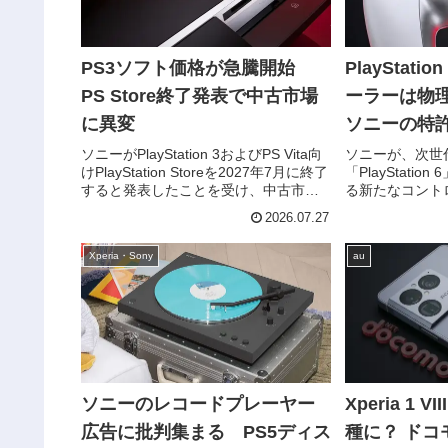
PS3ソフト価格が急騰開始
PlayStat
PS Store終了発表で中古市場
ーラーは物
に異変
ソニーの特
ソニーがPlayStation 3およびPS Vita向
ソニーが、次世
けPlayStation Storeを2027年7月に終了
「PlayStati
すると発表したことを受け、中古市場
る新たなコント
でPS3ソフトの価格が早くも上昇し始め
出願していたこ
2026.07.27
ています。サービス終了までは約1年残
許では、従来の
されているものの、...
ィックを完全に
Xperia・Sony
au
ッチスクリーン化
ソニーのレコードプレーヤー
Xperia 1
広告に批判集まる PS5ディス
種に？ ドコ