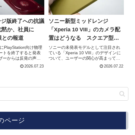
ージ版終了への抗議
ソニー新型ミッドレンジ
沈黙か、社員に
「Xperia 10 VIII」のカメラ配
限との報道
置はどうなる スクエア型が
意外な支持集める
PlayStation向け物理
ソニーの未発表モデルとして注目され
ートを終了すると発表
ている「Xperia 10 VIII」のデザインに
ザーからは反発の声が
ついて、ユーザーの関心が高まってい
こうした中、
ます。現時点では具体的なリーク情報
2026.07.23
2026.07.22
nの社員にはSNS上でこの問
はほとんど出ていないものの、次期フ
しないよう厳しいガイ
ラッグシップと見られるXperia 1 VIIIの
.
影響...
のページ