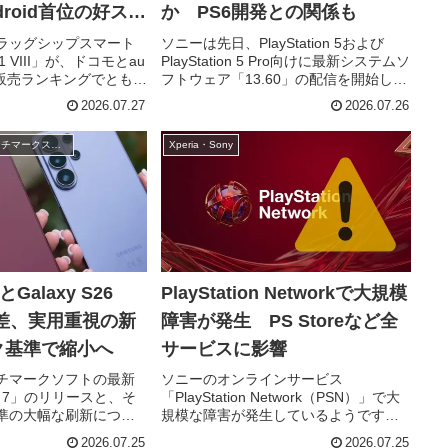
roid首位の好スタ
か PS6開発との関係も
ラッグシップスマート
ソニーは先日、PlayStation 5および
 1 VIII」が、ドコモとau
PlayStation 5 Pro向けに最新システムソ
の販売ランキングでともに
フトウェア「13.60」の配信を開始しま
ました。両キャリアとも
した。今回の更新は安定性の向上や細
2026.07.27
2026.07.26
 17が維持したものの、
かな使い勝手の改善が中心となってい
トフォンではXp...
ますが、その一方で、次期大型アッ...
Androidスマホのベンチマークスコア
Xperia・Sony
IIとGalaxy S26
PlayStation Networkで大規模
性能差、実用重視の新
障害が発生 PS Storeなど全
ク基準で縮小へ
サービスに影響
チマークソフトの最新
ソニーのオンラインサービス
ch 7」のリリースと、そ
「PlayStation Network（PSN）」で大
準の大幅な刷新につい
規模な障害が発生しているようです。
た。これまで当サイト
現時点では、アカウント管理や
2026.07.25
2026.07.25