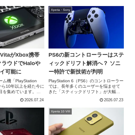
1 VIIIのベンチマーク性能
PlayStation Storeを含むすべての主要サ
S26 Ultraを...
ービスで問題が発生していることが確
Xperia・Sony
認されて...
n VitaがXbox携帯
PS6の新コントローラーはステ
ラウドでHaloや
ィックドリフト解消へ？ ソニ
レイ可能に
ー特許で新技術が判明
「PlayStation
PlayStation 6（PS6）のコントローラー
売から10年以上を経た今に
では、長年多くのユーザーを悩ませて
目を集めています。海
きた「スティックドリフト」が大幅に
よってXbox Cloud
改善される可能性が浮上しました。公
2026.07.24
2026.07.23
応する非公式アプリが開発
開されたソニーの特許情報から、従来
atio...
とは異なる磁気センサーを採用した新
Xperia 10 VIII
しいアナログスティ...