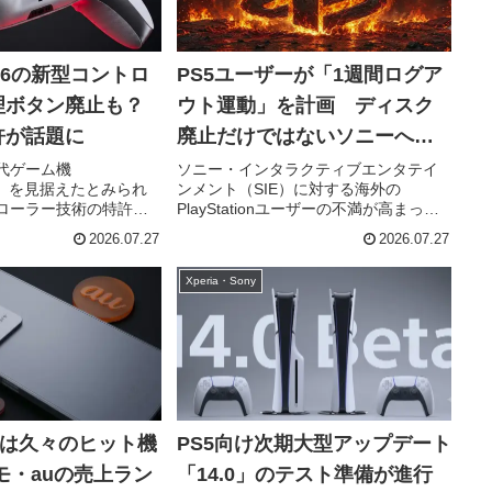
ion 6の新型コントロ
PS5ユーザーが「1週間ログア
理ボタン廃止も？
ウト運動」を計画 ディスク
許が話題に
廃止だけではないソニーへの
不満が噴出
代ゲーム機
ソニー・インタラクティブエンタテイ
on 6」を見据えたとみられ
ンメント（SIE）に対する海外の
ローラー技術の特許を
PlayStationユーザーの不満が高まって
とが分かりました。特
います。2028年にPS5向け物理ディス
2026.07.27
2026.07.27
ボタンやアナログステ
クの生産を段階的に終了する方針が大
なくし、前面全体をタ
きな話題となっていますが、それだけ
Xperia・Sony
するという大胆な...
が理由ではありません...
 VIIIは久々のヒット機
PS5向け次期大型アップデート
モ・auの売上ラン
「14.0」のテスト準備が進行