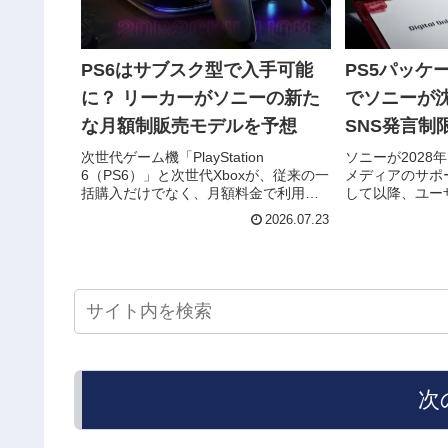
PS6はサブスク型で入手可能
PS5パッケ
に？ リーカーがソニーの新た
でソニーが
な月額制販売モデルを予想
SNS発言制
次世代ゲーム機「PlayStation
ソニーが2028年に
6（PS6）」と次世代Xboxが、従来の一
メディアのサポ
括購入だけでなく、月額料金で利用で
して以降、ユー
きるサブスクリプション型の販売モデ
続いています。
2026.07.23
ルを採用する可能性があるとの見方が
PlayStatio
浮上しました。現時点ではあくまでリ
題について発言
ーカーによる予想ですが...
ドラインが設け..
次