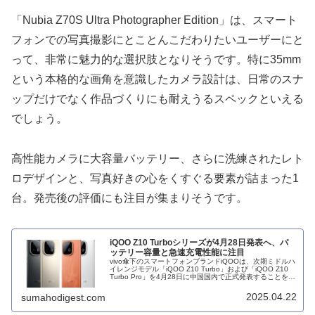
「Nubia Z70S Ultra Photographer Edition」は、スマート
フォンでの写真撮影にとことんこだわりたいユーザーにと
って、非常に魅力的な選択肢となりそうです。特に35mm
という本格的な画角を意識したカメラ設計は、日常のスナ
ップだけでなく作品づくりにも耐えうるスペックといえる
でしょう。
高性能カメラに大容量バッテリー、さらに洗練されたレト
ロデザインと、写真好きの心をくすぐる要素が詰まった1
台。発売後の評価にも注目が集まりそうです。
iQOO Z10 Turboシリーズが4月28日発表へ、バ
ッテリー容量と急速充電性能に注目
vivo傘下のスマートフォンブランドiQOOは、次期ミドルハ
イレンジモデル「iQOO Z10 Turbo」および「iQOO Z10
Turbo Pro」を4月28日に中国国内で正式発表することを明
らかにしました。これに先立ち、公式ポスターやティザー
画像からデザインやバッテリー性能の詳細が公開されてい
2025.04.22
sumahodigest.com
ます。