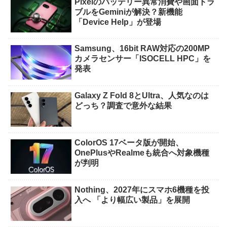
Pixelのバッテリー異常消費や画面トラ
ブルをGeminiが解決？新機能
「Device Help」が登場
Samsung、16bit RAW対応の200MP
カメラセンサー「ISOCELL HPC」を
発表
Galaxy Z Fold 8とUltra、人気なのは
どっち？調査で意外な結果
ColorOS 17ベータ版が開始、
OnePlusやRealmeも統合へ対象機種
が判明
Nothing、2027年にスマホ6機種を投
入へ 「より幅広い製品」を展開