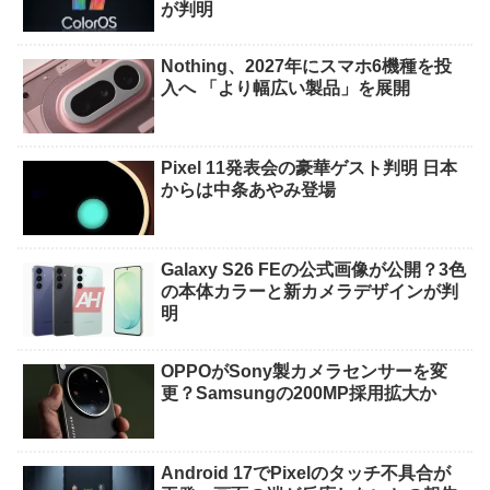
が判明
Nothing、2027年にスマホ6機種を投
入へ 「より幅広い製品」を展開
Pixel 11発表会の豪華ゲスト判明 日本
からは中条あやみ登場
Galaxy S26 FEの公式画像が公開？3色
の本体カラーと新カメラデザインが判
明
OPPOがSony製カメラセンサーを変
更？Samsungの200MP採用拡大か
Android 17でPixelのタッチ不具合が