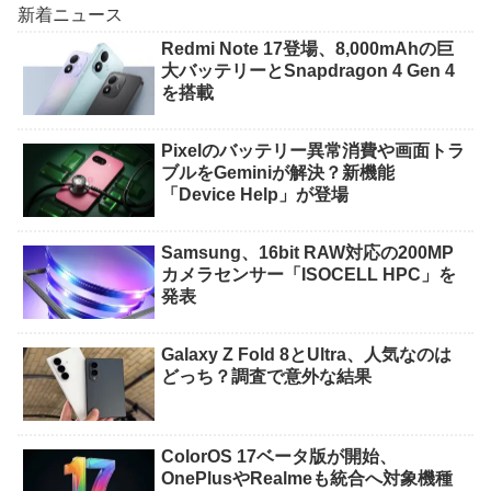
新着ニュース
Redmi Note 17登場、8,000mAhの巨
大バッテリーとSnapdragon 4 Gen 4
を搭載
Pixelのバッテリー異常消費や画面トラ
ブルをGeminiが解決？新機能
「Device Help」が登場
Samsung、16bit RAW対応の200MP
カメラセンサー「ISOCELL HPC」を
発表
Galaxy Z Fold 8とUltra、人気なのは
どっち？調査で意外な結果
ColorOS 17ベータ版が開始、
OnePlusやRealmeも統合へ対象機種