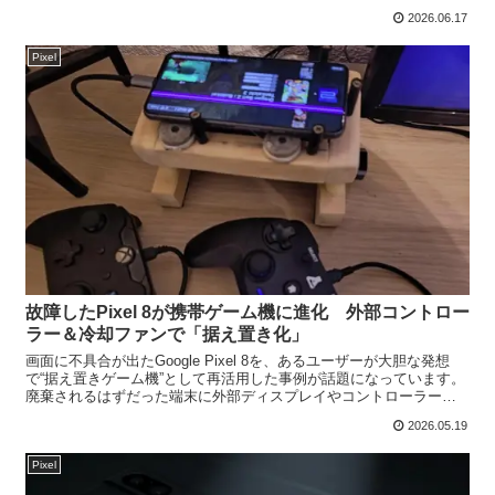
上位Pixelに限定された機...
2026.06.17
Pixel
故障したPixel 8が携帯ゲーム機に進化 外部コントロー
ラー＆冷却ファンで「据え置き化」
画面に不具合が出たGoogle Pixel 8を、あるユーザーが大胆な発想
で“据え置きゲーム機”として再活用した事例が話題になっています。
廃棄されるはずだった端末に外部ディスプレイやコントローラーを
接続し、快適なゲーム環境へと作り替えたもの...
2026.05.19
Pixel