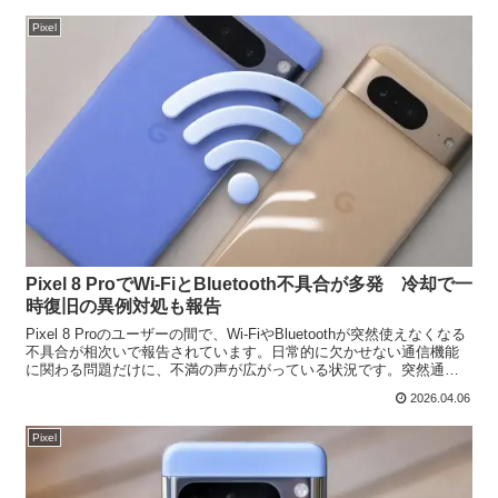
Pixel
Pixel 8 ProでWi-FiとBluetooth不具合が多発 冷却で一
時復旧の異例対処も報告
Pixel 8 Proのユーザーの間で、Wi-FiやBluetoothが突然使えなくなる
不具合が相次いで報告されています。日常的に欠かせない通信機能
に関わる問題だけに、不満の声が広がっている状況です。突然通信
が途切れる深刻な不具合今回の問題...
2026.04.06
Pixel