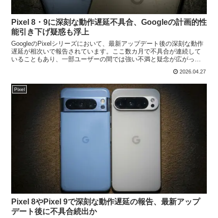
Pixel 8・9に深刻な動作遅延不具合、Googleの計画的性
能引き下げ疑惑も浮上
GoogleのPixelシリーズにおいて、最新アップデート後の深刻な動作
遅延が相次いで報告されています。ここ数カ月で不具合が連続して
いることもあり、一部ユーザーの間では強い不満と疑念が広がって
います。アップデート後に顕著なパフォーマンス低下...
2026.04.27
Pixel
Pixel 8やPixel 9で深刻な動作遅延の報告、最新アップ
デート後に不具合続出か