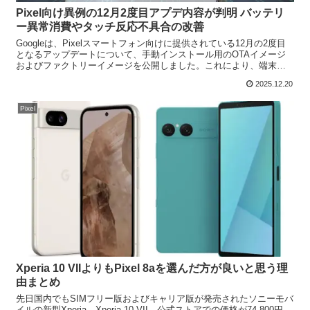
Pixel向け異例の12月2度目アプデ内容が判明 バッテリ
ー異常消費やタッチ反応不具合の改善
Googleは、Pixelスマートフォン向けに提供されている12月の2度目
となるアップデートについて、手動インストール用のOTAイメージ
およびファクトリーイメージを公開しました。これにより、端末へ
の自動配信を待たずに更新を適用できる状態とな...
2025.12.20
Pixel
Xperia 10 VIIよりもPixel 8aを選んだ方が良いと思う理
由まとめ
先日国内でもSIMフリー版およびキャリア版が発売されたソニーモバ
イルの新型Xperia、Xperia 10 VII。公式ストアでの価格が74,800円