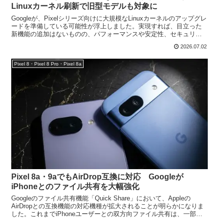
Linuxカーネル刷新で旧型モデルも対象に
Googleが、Pixelシリーズ向けに大規模なLinuxカーネルのアップグレ
ードを準備している可能性が浮上しました。実現すれば、目立った
新機能の追加はないものの、パフォーマンスや安定性、セキュリテ
ィの向上が期待されます。Pixel 7以降...
2026.07.02
Pixel 8・Pixel 8 Pro・Pixel 8a
Pixel 8a・9aでもAirDrop互換に対応 Googleが
iPhoneとのファイル共有を大幅強化
Googleのファイル共有機能「Quick Share」において、Appleの
AirDropとの互換機能の対応機種が拡大されることが明らかになりま
した。これまでiPhoneユーザーとの双方向ファイル共有は、一部の