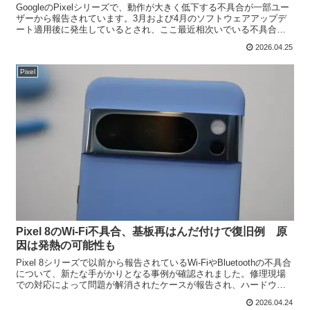
GoogleのPixelシリーズで、動作が大きく低下する不具合が一部ユー
ザーから報告されています。3月および4月のソフトウェアアップデ
ート適用後に発生しているとされ、ここ最近相次いでいる不具合の
一つとして注目されています。アップデート後に操...
2026.04.25
Pixel
Pixel 8のWi-Fi不具合、基板再はんだ付けで復旧例 原
因は発熱の可能性も
Pixel 8シリーズで以前から報告されているWi-FiやBluetoothの不具合
について、新たな手がかりとなる事例が確認されました。修理現場
での対応によって問題が解消されたケースが報告され、ハードウェ
ア起因の可能性にも注目が集まっていま...
2026.04.24