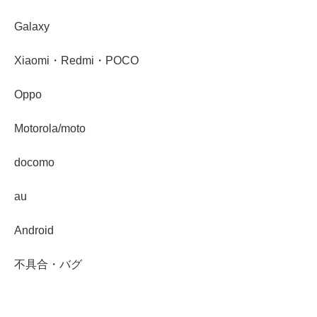
Galaxy
Xiaomi・Redmi・POCO
Oppo
Motorola/moto
docomo
au
Android
不具合・バグ