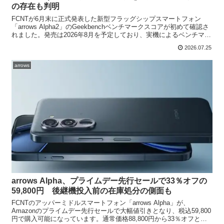
の存在も判明
FCNTが6月末に正式発表した新型フラッグシップスマートフォン
「arrows Alpha2」のGeekbenchベンチマークスコアが初めて確認さ
れました。発売は2026年8月を予定しており、実機によるベンチマー
ク結果が見つかったのは今回が初...
2026.07.25
arrows
arrows Alpha、プライムデー先行セールで33％オフの
59,800円 後継機投入前の在庫処分の側面も
FCNTのアッパーミドルスマートフォン「arrows Alpha」が、
Amazonのプライムデー先行セールで大幅値引きとなり、税込59,800
円で購入可能になっています。通常価格88,800円から33％オフとな