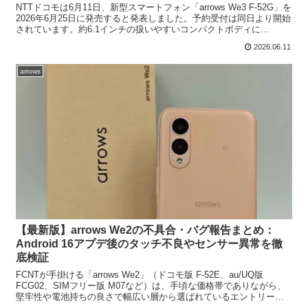
NTTドコモは6月11日、新型スマートフォン「arrows We3 F-52G」を
2026年6月25日に発売すると発表しました。予約受付は同日より開始
されています。約6.1インチの扱いやすいコンパクトボディに
5,000mAhの大容量バッテリ...
2026.06.11
arrows
【最新版】arrows We2の不具合・バグ報告まとめ：
Android 16アプデ後のタッチ不良やセンサー異常を徹
底検証
FCNTが手掛ける「arrows We2」（ドコモ版 F-52E、au/UQ版
FCG02、SIMフリー版 M07など）は、手頃な価格帯でありながら、
堅牢性や電池持ちの良さで幅広い層から選ばれているエントリーモ
デルです。しかし、発売から長期...