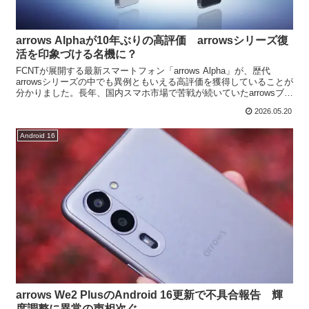
arrows Alphaが10年ぶりの高評価 arrowsシリーズ復
活を印象づける名機に？
FCNTが展開する最新スマートフォン「arrows Alpha」が、歴代
arrowsシリーズの中でも異例ともいえる高評価を獲得していることが
分かりました。長年、国内スマホ市場で苦戦が続いていたarrowsブラ
ンドですが、今回のAlphaはユ...
2026.05.20
Android 16
arrows We2 PlusのAndroid 16更新で不具合報告 輝
度調整に異常の声相次ぐ