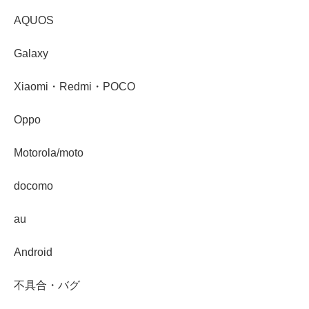
AQUOS
Galaxy
Xiaomi・Redmi・POCO
Oppo
Motorola/moto
docomo
au
Android
不具合・バグ