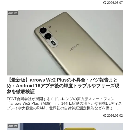
2026.06.07
arrows
【最新版】arrows We2 Plusの不具合・バグ報告まと
め：Android 16アプデ後の輝度トラブルやフリーズ現
象を徹底検証
FCNT合同会社が展開するミドルレンジの実力派スマートフォン
「arrows We2 Plus（M06）」。144Hz駆動の滑らかな有機ELディス
プレイや大容量のRAM、世界初の自律神経測定機能などを備え、高
いコストパフォーマンスで人気を集め...
2026.06.02
arrows