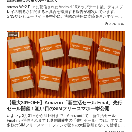
arrows We2 Plusに配信されたAndroid 16アップデート後、ディスプ
レイの明るさに関する不具合を指摘する報告が相次いでいます。
SNSやレビューサイトを中心に、実際の使用に支障をきたすケース
も報告されており、ユーザーの間で注...
2026.04.07
arrows
【最大30%OFF】Amazon「新生活セール Final」先行
セール開催！狙い目のSIMフリースマホ一挙公開
いよいよ3月31日から4月6日まで、Amazonにて「新生活セール
Final」が開催されます！現在開催中の「先行セール」では、すでに
多数のSIMフリースマートフォンが驚きの大幅割引となって登場して
います。今回は、特にお得になっている目玉機...