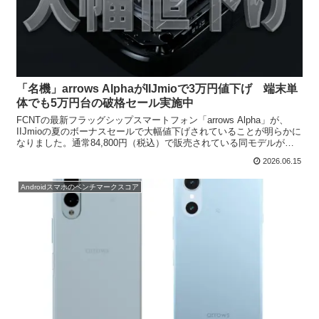
「名機」arrows AlphaがIIJmioで3万円値下げ 端末単
体でも5万円台の破格セール実施中
FCNTの最新フラッグシップスマートフォン「arrows Alpha」が、
IIJmioの夏のボーナスセールで大幅値下げされていることが明らかに
なりました。通常84,800円（税込）で販売されている同モデルが、
期間限定で54,800円（税込）に。値引き額は実に3万円にも達しま
2026.06.15
す。さらに注目したいのは、この価格がMNPや新規契約といった回
線契約を条件とした「のりかえ特価」ではなく、端末単体でも適用
Androidスマホのベンチマークスコア
される点です。久々の「当たりモデル」として評価を高めている
arrows Alphaを、5万円台で購入できる貴重なチャンスとなっていま
す。