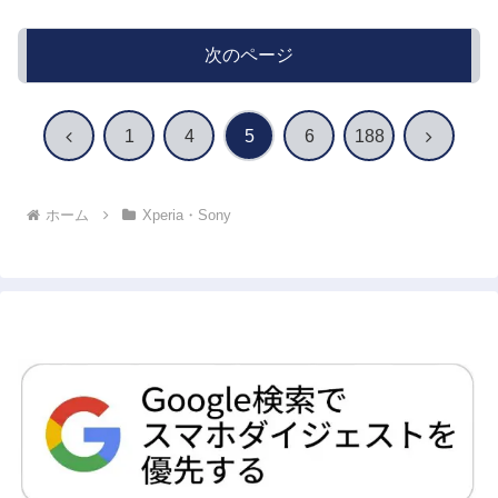
次のページ
前
次
1
4
5
6
188
へ
へ
ホーム
Xperia・Sony