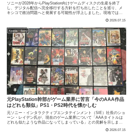
ソニーが2028年からPlayStation向けゲームディスクの生産を終了
し、デジタル配信へ完全移行する方針を打ち出したことを巡り、メ
キシコで政治問題へと発展する可能性が浮上しました。現地では複
数の国会議員が、ソニーの方針は市場競争を阻害す...
2026.07.15
Xperia・Sony
元PlayStation幹部がゲーム業界に苦言「今のAAA作品
はどれも類似」PS1・PS2時代を懐かしむ
元ソニー・インタラクティブエンタテインメント（SIE）社長のショ
ーン・レイデン氏が、現在のゲーム業界について「AAAタイトルは
どれも似たような作品になってしまっている」との見解を示しまし
た。同氏は、その背景として開発費の高騰を挙げており、か...
2026.07.15