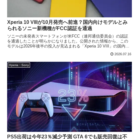
Xperia 10 VIIIが10月発売へ前進？国内向けモデルとみ
られるソニー新機種がFCC認証を通過
ソニーの未発表スマートフォンが米FCC（連邦通信委員会）の認証
を通過したことが明らかになりました。公開された情報から、この
モデルは2026年後半の投入が見込まれる「Xperia 10 VIII」の国内向
けモデルである可能性が高そうです。認証...
2026.07.16
Xperia・Sony
PS5出荷は今年23％減少予測 GTA 6でも販売回復は不