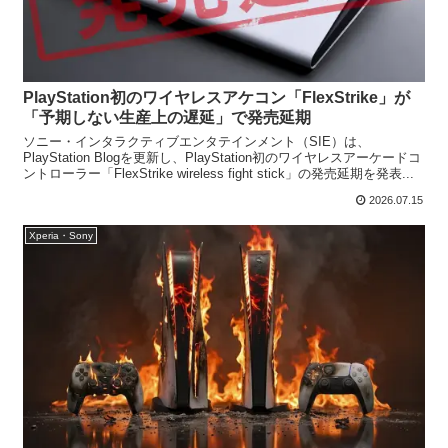
PlayStation初のワイヤレスアケコン「FlexStrike」が
「予期しない生産上の遅延」で発売延期
ソニー・インタラクティブエンタテインメント（SIE）は、
PlayStation Blogを更新し、PlayStation初のワイヤレスアーケードコ
ントローラー「FlexStrike wireless fight stick」の発売延期を発表...
2026.07.15
Xperia・Sony