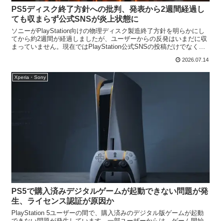
PS5ディスク終了方針への批判、発表から2週間経過し
ても収まらず公式SNSが炎上状態に
ソニーがPlayStation向けの物理ディスク製造終了方針を明らかにし
てから約2週間が経過しましたが、ユーザーからの反発はいまだに収
まっていません。現在ではPlayStation公式SNSの投稿だけでなく、
関連ゲームの告知投稿にまでディス...
2026.07.14
Xperia・Sony
PS5で購入済みデジタルゲームが起動できない問題が発
生、ライセンス認証が原因か
PlayStation 5ユーザーの間で、購入済みのデジタル版ゲームが起動
できない問題が発生しています。一部ユーザーからは、ゲーム開始