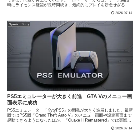
時にライセンス確認が長時間続き、最終的にプレイを断念せざるを
得なかったという報告が寄せられています。今回報...
2026.07.14
Xperia・Sony
PS5エミュレーターが大きく前進 GTA Vのメニュー画
面表示に成功
PS5エミュレーター「KytyPS5」の開発が大きく進展しました。最新
版ではPS5版「Grand Theft Auto V」のメニュー画面や設定画面まで
起動できるようになったほか、「Quake II Remastered」では実際の
3Dゲー...
2026.07.14