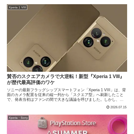
Xperia 1 VIII
賛否のスクエアカメラで大逆転！新型『Xperia 1 VIII』
が歴代最高評価のワケ
ソニーの最新フラッグシップスマートフォン「Xperia 1 VIII」は、背
面のカメラ配置を従来の縦一列から「スクエア型」へ刷新したこと
で、発表当初はファンの間で大きな議論を呼びました。しかし、実
際に発売されて蓋を開けてみると、国内最大級の...
2026.07.15
Xperia・Sony