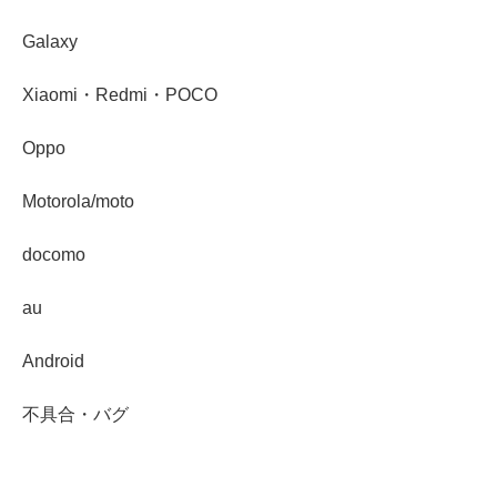
Galaxy
Xiaomi・Redmi・POCO
Oppo
Motorola/moto
docomo
au
Android
不具合・バグ