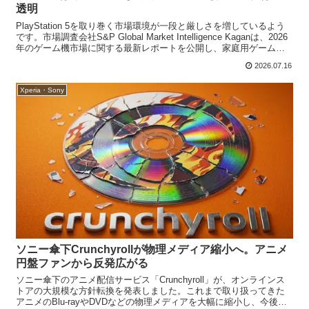
透明
PlayStation 5を取り巻く市場環境が一段と厳しさを増しているよう
です。市場調査会社S&P Global Market Intelligence Kaganは、2026
年のゲーム機市場に関する最新レポートを公開し、家庭用ゲーム機
全体...
2026.07.16
Xperia・Sony
ソニー傘下Crunchyrollが物理メディア縮小へ。アニメ
円盤ファンから反発広がる
ソニー傘下のアニメ配信サービス「Crunchyroll」が、オンラインス
トアの大規模な方針転換を発表しました。これまで取り扱ってきた
アニメのBlu-rayやDVDなどの物理メディアを大幅に縮小し、今後は