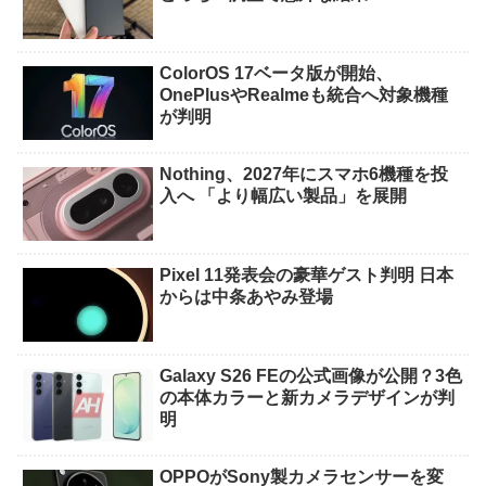
ColorOS 17ベータ版が開始、
OnePlusやRealmeも統合へ対象機種
が判明
Nothing、2027年にスマホ6機種を投
入へ 「より幅広い製品」を展開
Pixel 11発表会の豪華ゲスト判明 日本
からは中条あやみ登場
Galaxy S26 FEの公式画像が公開？3色
の本体カラーと新カメラデザインが判
明
OPPOがSony製カメラセンサーを変