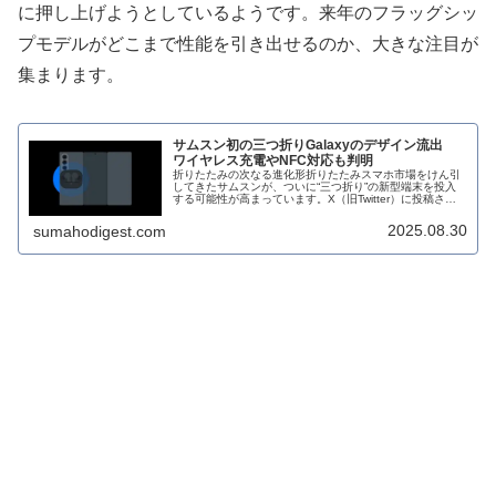
に押し上げようとしているようです。来年のフラッグシッ
プモデルがどこまで性能を引き出せるのか、大きな注目が
集まります。
サムスン初の三つ折りGalaxyのデザイン流出
ワイヤレス充電やNFC対応も判明
折りたたみの次なる進化形折りたたみスマホ市場をけん引
してきたサムスンが、ついに“三つ折り”の新型端末を投入
する可能性が高まっています。X（旧Twitter）に投稿され
たリーク情報によって、トライフォールド型Galaxyのデザ
インや主要機能が...
2025.08.30
sumahodigest.com