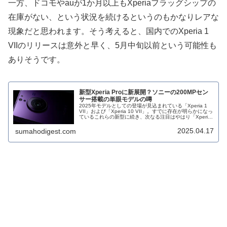
一方、ドコモやauが1か月以上もXperiaフラッグシップの
在庫がない、という状況を続けるというのもかなりレアな
現象だと思われます。そう考えると、国内でのXperia 1
VIIのリリースは意外と早く、5月中旬以前という可能性も
ありそうです。
新型Xperia Proに新展開？ソニーの200MPセン
サー搭載の単眼モデルの噂
2025年モデルとしての登場が見込まれている「Xperia 1
VII」および「Xperia 10 VII」。すでに存在が明らかになっ
ているこれらの新型に続き、次なる注目はやはり「Xperia
Pro」シリーズの次世代機ではないでしょうか。いまだそ
の詳細はベールに包まれたままですが、中国
2025.04.17
sumahodigest.com
SNS「Weibo」上で新たな気になる情報が浮上し、テック
ファンの間で話題となっています。