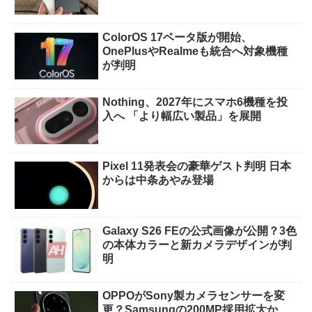
ColorOS 17ベータ版が開始、
OnePlusやRealmeも統合へ対象機種
が判明
Nothing、2027年にスマホ6機種を投
入へ 「より幅広い製品」を展開
Pixel 11発表会の豪華ゲスト判明 日本
からは中条あやみ登場
Galaxy S26 FEの公式画像が公開？3色
の本体カラーと新カメラデザインが判
明
OPPOがSony製カメラセンサーを変
更？Samsungの200MP採用拡大か