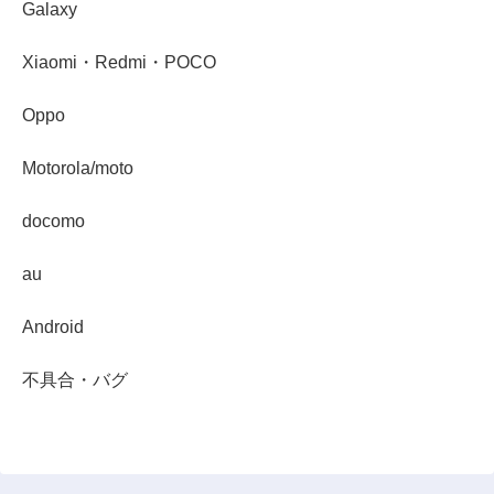
Galaxy
Xiaomi・Redmi・POCO
Oppo
Motorola/moto
docomo
au
Android
不具合・バグ