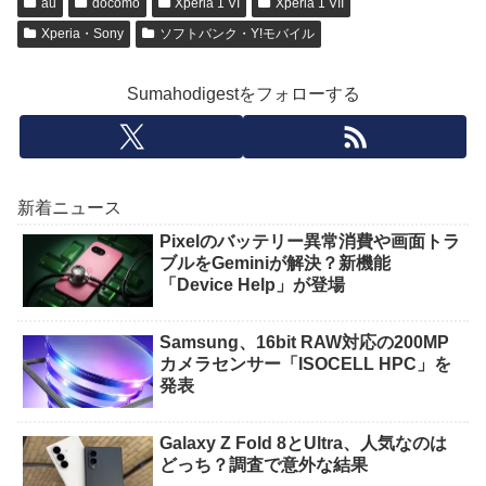
au
docomo
Xperia 1 VI
Xperia 1 VII
Xperia・Sony
ソフトバンク・Y!モバイル
Sumahodigestをフォローする
新着ニュース
Pixelのバッテリー異常消費や画面トラ
ブルをGeminiが解決？新機能
「Device Help」が登場
Samsung、16bit RAW対応の200MP
カメラセンサー「ISOCELL HPC」を
発表
Galaxy Z Fold 8とUltra、人気なのは
どっち？調査で意外な結果