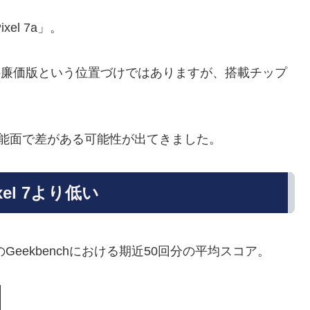
el 7a」。
7 Proの廉価版という位置づけではありますが、搭載チップ
は性能面で差がある可能性が出てきました。
xel 7より低い
l 7のGeekbenchにおける期近50回分の平均スコア。