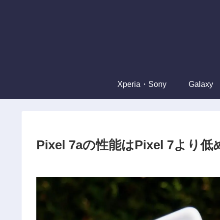
Xperia・Sony
Galaxy
Pixel 7aの性能はPixel 