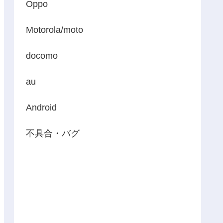
Oppo
Motorola/moto
docomo
au
Android
不具合・バグ