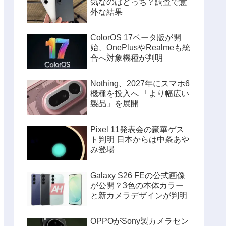
気なのはどっち？調査で意
外な結果
ColorOS 17ベータ版が開
始、OnePlusやRealmeも統
合へ対象機種が判明
Nothing、2027年にスマホ6
機種を投入へ 「より幅広い
製品」を展開
Pixel 11発表会の豪華ゲス
ト判明 日本からは中条あや
み登場
Galaxy S26 FEの公式画像
が公開？3色の本体カラー
と新カメラデザインが判明
OPPOがSony製カメラセン