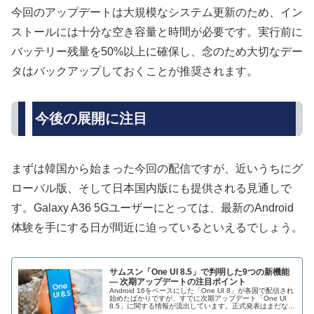
今回のアップデートは大規模なシステム更新のため、イン
ストールには十分な空き容量と時間が必要です。実行前に
バッテリー残量を50%以上に確保し、念のため大切なデー
タはバックアップしておくことが推奨されます。
今後の展開に注目
まずは韓国から始まった今回の配信ですが、近いうちにグ
ローバル版、そして日本国内版にも提供される見通しで
す。Galaxy A36 5Gユーザーにとっては、最新のAndroid
体験を手にする日が間近に迫っているといえるでしょう。
サムスン「One UI 8.5」で判明した9つの新機能
― 次期アップデートの注目ポイント
Android 16をベースにした「One UI 8」が各国で配信され
始めたばかりですが、すでに次期アップデート「One UI
8.5」に関する情報が流出しています。正式発表はまだない
ものの、リークされたファームウェアから判明した新機能