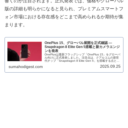
響くのか注目されます。正式発表では、価格やグローバル
版の詳細も明らかになると見られ、プレミアムスマートフ
ォン市場における存在感をどこまで高められるか期待が集
まります。
OnePlus 15、グローバル展開を正式確認 —
Snapdragon 8 Elite Gen 5搭載と新カメラエンジ
ンを発表
OnePlusは最新フラッグシップ「OnePlus 15」をグローバ
ル向けに正式発表しました。注目点は、クアルコムの新世
代チップ「Snapdragon 8 Elite Gen 5」を搭載する点と、
これまでのHasselbladとの協業を終了して自前のカメラ処
2025.09.25
sumahodigest.com
理エンジン「DetailMax Engine」を導入する点です。今回
の発表はQualcommのイベント（Snapdragon Summit）で
行われ、中国向け仕様の一部も同時に披露されました。