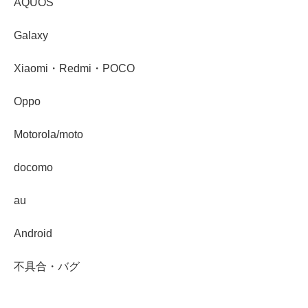
AQUOS
Galaxy
Xiaomi・Redmi・POCO
Oppo
Motorola/moto
docomo
au
Android
不具合・バグ