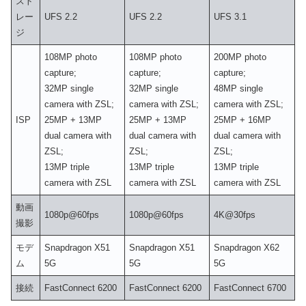
スト
レー
UFS 2.2
UFS 2.2
UFS 3.1
ジ
108MP photo
108MP photo
200MP photo
capture;
capture;
capture;
32MP single
32MP single
48MP single
camera with ZSL;
camera with ZSL;
camera with ZSL;
ISP
25MP + 13MP
25MP + 13MP
25MP + 16MP
dual camera with
dual camera with
dual camera with
ZSL;
ZSL;
ZSL;
13MP triple
13MP triple
13MP triple
camera with ZSL
camera with ZSL
camera with ZSL
動画
1080p@60fps
1080p@60fps
4K@30fps
撮影
モデ
Snapdragon X51
Snapdragon X51
Snapdragon X62
ム
5G
5G
5G
接続
FastConnect 6200
FastConnect 6200
FastConnect 6700