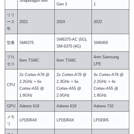
Snapdragon 695
Gen 3
1
リリ
ース
2021
2024
2022
年
SM6375-AC (5G),
型番
SM6375
SM6450
SM-6370 (4G)
プロ
4nm Samsung
6nm TSMC
6nm TSMC
セス
LPE
2x Cortex-A78 @
2x Cortex-A78 @
4x Cortex-A78 @
2.2GHz + 6x
2.3GHz + 6x
2.2GHz + 4x
CPU
Cortex-A55 @
Cortex-A55 @
Cortex-A55 @
1.8GHz
2.0GHz
1.8GHz
GPU
Adreno 619
Adreno 619
Adreno 710
メモ
LPDDR4X
LPDDR4X
LPDDR5
リ