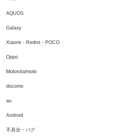
AQUOS
Galaxy
Xiaomi・Redmi・POCO
Oppo
Motorola/moto
docomo
au
Android
不具合・バグ