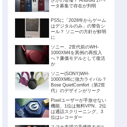
さかの登場？ Android 17ベ
ータ募集で存在が判明
PS5に「2028年からゲーム
はデジタルのみ」の警告シ
ール？ ソニーの方針が鮮明
に
ソニー、2世代前のWH-
1000XM4を異例の再投入
へ？廉価モデルとして復活
か
ソニー(SONY)WH-
1000XM6に強力ライバル？
Bose QuietComfort（第2世
代）のデザインがリーク
Pixelユーザーが手放せない
機能、1位は無料VPN、2位
は通話スクリーニング、3
位はレコーダー
スマホ市場で高価格モデル