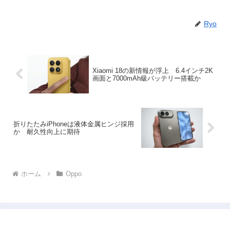
Ryo
Xiaomi 18の新情報が浮上 6.4インチ2K
画面と7000mAh級バッテリー搭載か
折りたたみiPhoneは液体金属ヒンジ採用
か 耐久性向上に期待
ホーム
Oppo