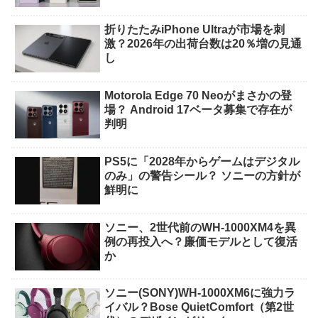
折りたたみiPhone Ultraが市場を刺
激？2026年の出荷台数は20％増の見通
し
Motorola Edge 70 Neoがまさかの登
場？ Android 17ベータ募集で存在が
判明
PS5に「2028年からゲームはデジタル
のみ」の警告シール？ ソニーの方針が
鮮明に
ソニー、2世代前のWH-1000XM4を異
例の再投入へ？廉価モデルとして復活
か
ソニー(SONY)WH-1000XM6に強力ラ
イバル？Bose QuietComfort（第2世