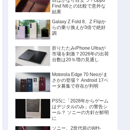
目はかなり目立つ？Oppo
Find N6との比較で意外な
結果
Galaxy Z Fold 8、Z Flipか
らの乗り換えが3倍で絶好
調
折りたたみiPhone Ultraが
市場を刺激？2026年の出荷
台数は20％増の見通し
Motorola Edge 70 Neoがま
さかの登場？ Android 17ベ
ータ募集で存在が判明
PS5に「2028年からゲーム
はデジタルのみ」の警告シ
ール？ ソニーの方針が鮮明
に
ソニー、2世代前のWH-