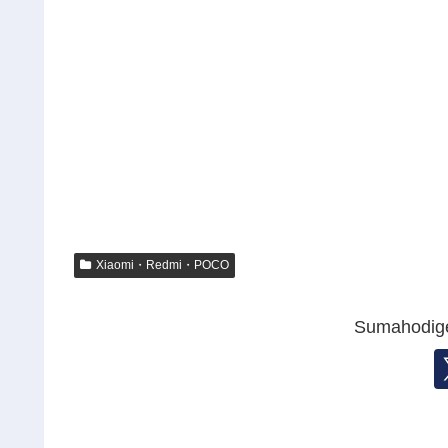
Xiaomi・Redmi・POCO
Sumahod