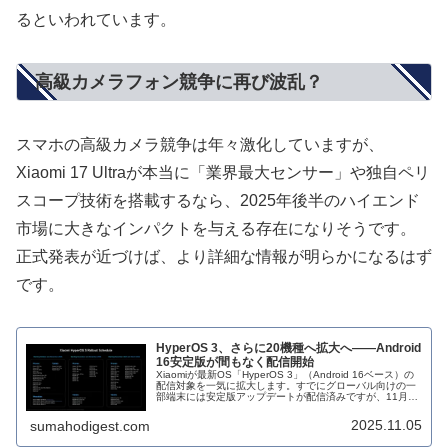
るといわれています。
高級カメラフォン競争に再び波乱？
スマホの高級カメラ競争は年々激化していますが、
Xiaomi 17 Ultraが本当に「業界最大センサー」や独自ペリ
スコープ技術を搭載するなら、2025年後半のハイエンド
市場に大きなインパクトを与える存在になりそうです。
正式発表が近づけば、より詳細な情報が明らかになるはず
です。
HyperOS 3、さらに20機種へ拡大へ――Android
16安定版が間もなく配信開始
Xiaomiが最新OS「HyperOS 3」（Android 16ベース）の
配信対象を一気に拡大します。すでにグローバル向けの一
部端末には安定版アップデートが配信済みですが、11月中
に20機種以上が新たに対象へ加わる見込みで、アップデー
ト番...
2025.11.05
sumahodigest.com