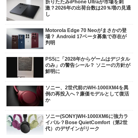
折りたたみiPhone Ultraが市場を刺
激？2026年の出荷台数は20％増の見通
し
Motorola Edge 70 Neoがまさかの登
場？ Android 17ベータ募集で存在が
判明
PS5に「2028年からゲームはデジタル
のみ」の警告シール？ ソニーの方針が
鮮明に
ソニー、2世代前のWH-1000XM4を異
例の再投入へ？廉価モデルとして復活
か
ソニー(SONY)WH-1000XM6に強力ラ
イバル？Bose QuietComfort（第2世
代）のデザインがリーク