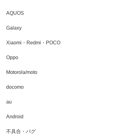
AQUOS
Galaxy
Xiaomi・Redmi・POCO
Oppo
Motorola/moto
docomo
au
Android
不具合・バグ