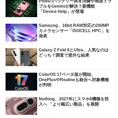
Pixelのバッテリー異常消費や画面トラ
ブルをGeminiが解決？新機能
「Device Help」が登場
Samsung、16bit RAW対応の200MP
カメラセンサー「ISOCELL HPC」を
発表
Galaxy Z Fold 8とUltra、人気なのは
どっち？調査で意外な結果
ColorOS 17ベータ版が開始、
OnePlusやRealmeも統合へ対象機種
が判明
Nothing、2027年にスマホ6機種を投
入へ 「より幅広い製品」を展開