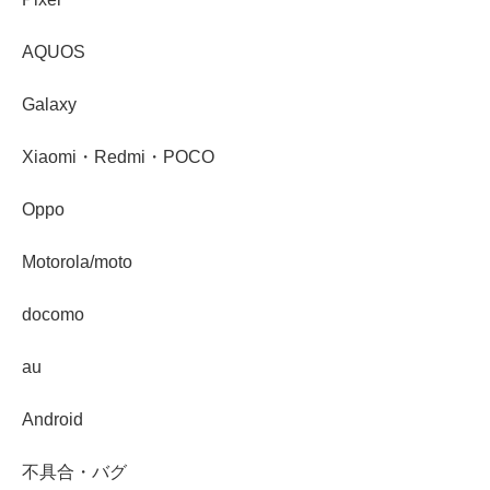
AQUOS
Galaxy
Xiaomi・Redmi・POCO
Oppo
Motorola/moto
docomo
au
Android
不具合・バグ