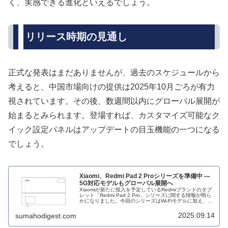
く、実感できる進化といえるでしょう。
リリース時期の見通し
正式な発表はまだありませんが、過去のスケジュールから
考えると、中国市場向けの提供は2025年10月ごろが有力
視されています。その後、数週間以内にグローバル展開が
始まるとみられます。登場すれば、カスタマイズ可能なク
イック設定パネルはアップデートの目玉機能の一つになる
でしょう。
Xiaomi、Redmi Pad 2 Proシリーズを準備中 ―
5G対応モデルもグローバル展開へ
Xiaomiが新たに投入を予定しているRedmiブランドのタブ
レット「Redmi Pad 2 Pro」シリーズに関する情報が明ら
かになりました。今回のシリーズはWi-Fiモデルに加え、専
用の5Gモデル「Redmi Pad 2 Pro 5G」...
2025.09.14
sumahodigest.com