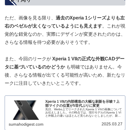
ただ、画像を見る限り、
過去のXperia 1シリーズよりも左
右のベゼルが太くなっているようにも見えます
。これが視
覚的な錯覚なのか、実際にデザインが変更されたのかは、
さらなる情報を待つ必要がありそうです。
また、今回のリークが
Xperia 1 VIIの正式な外観CADデー
タに基づいているのかどうか
も明確ではありません。今
後、さらなる情報が出てくる可能性が高いため、新たなリ
ークに注目していきたいところです。
Xperia 1 VIIの内部構造の大幅な刷新を示唆？上
部マイクの位置が5世代ぶりに変更
先日、Weibo上でリークされたXperia 1 VIIの画像について
お伝えしました。その時点では、現行モデルのXperia 1 VI
と外観上の違いはほとんど見られないとしましたが、新た
な情報として上部マイクの位置が変更されていることが明
らかになりました。
2025.03.27
sumahodigest.com