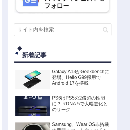
新着記事
Galaxy A18がGeekbenchに
登場、Helio G99採用で
Android 17を搭載
PS6はPS5の2倍超の性能
に？ RDNA 5で大幅進化と
のリーク
Samsung、Wear OS非搭載