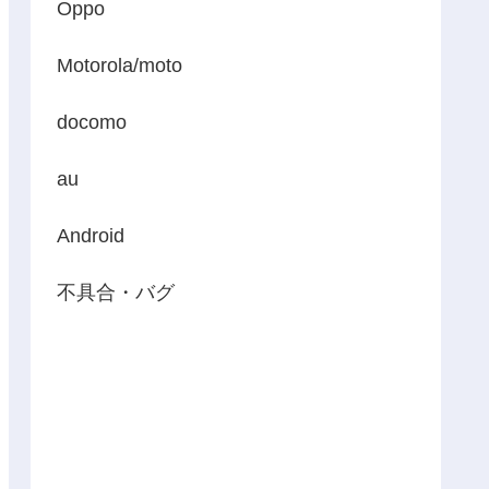
Oppo
Motorola/moto
docomo
au
Android
不具合・バグ