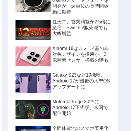
の新型スマートウォッチを
開発か 週単位の長時間駆
動に期待
任天堂、営業利益が2.5倍に
急増 Switch 2販売減でも
大幅増益
Xiaomi 18はカメラ4基の非
対称デザインを採用か、2
億画素センサー搭載の噂も
Galaxy S23など19機種、
Android 17が最後の大型OS
アップデートに
Motorola Edge 2025に
Android 17正式版、米国で
配信開始
全固体電池のスマホ実用化