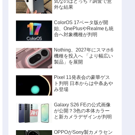
気なのはどっち？調査で意
外な結果
ColorOS 17ベータ版が開
始、OnePlusやRealmeも統
合へ対象機種が判明
Nothing、2027年にスマホ6
機種を投入へ 「より幅広い
製品」を展開
Pixel 11発表会の豪華ゲス
ト判明 日本からは中条あや
み登場
Galaxy S26 FEの公式画像
が公開？3色の本体カラー
と新カメラデザインが判明
OPPOがSony製カメラセン