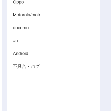
Oppo
Motorola/moto
docomo
au
Android
不具合・バグ