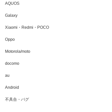
AQUOS
Galaxy
Xiaomi・Redmi・POCO
Oppo
Motorola/moto
docomo
au
Android
不具合・バグ