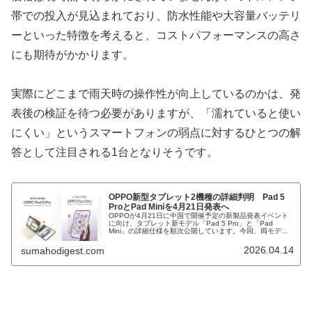
帯での投入が見込まれており、防水性能や大容量バッテリ
ーといった特徴を考えると、コストパフォーマンスの高さ
にも期待がかかります。
実際にどこまで雨天時の操作性が向上しているのかは、発
表後の検証を待つ必要がありますが、「濡れていると使い
にくい」というスマートフォンの弱点に対するひとつの解
答として注目される1台となりそうです。
OPPO新型タブレット2機種の詳細判明 Pad 5
ProとPad Miniを4月21日発表へ
OPPOが4月21日に中国で開催予定の新製品発表イベント
に向け、タブレット新モデル「Pad 5 Pro」と「Pad
Mini」の詳細仕様を順次公開しています。今回、両モデル
の主要スペックが明らかになりました。Pad 5 Proは高性
能チップ...
2026.04.14
sumahodigest.com