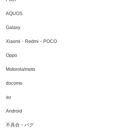
AQUOS
Galaxy
Xiaomi・Redmi・POCO
Oppo
Motorola/moto
docomo
au
Android
不具合・バグ