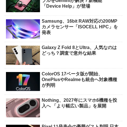
ブルをGeminiが解決？新機能
「Device Help」が登場
Samsung、16bit RAW対応の200MP
カメラセンサー「ISOCELL HPC」を
発表
Galaxy Z Fold 8とUltra、人気なのは
どっち？調査で意外な結果
ColorOS 17ベータ版が開始、
OnePlusやRealmeも統合へ対象機種
が判明
Nothing、2027年にスマホ6機種を投
入へ 「より幅広い製品」を展開
Pixel 11発表会の豪華ゲスト判明 日本