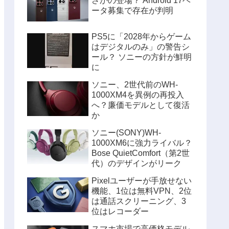
さかの登場？ Android 17ベ
ータ募集で存在が判明
PS5に「2028年からゲーム
はデジタルのみ」の警告シ
ール？ ソニーの方針が鮮明
に
ソニー、2世代前のWH-
1000XM4を異例の再投入
へ？廉価モデルとして復活
か
ソニー(SONY)WH-
1000XM6に強力ライバル？
Bose QuietComfort（第2世
代）のデザインがリーク
Pixelユーザーが手放せない
機能、1位は無料VPN、2位
は通話スクリーニング、3
位はレコーダー
スマホ市場で高価格モデル