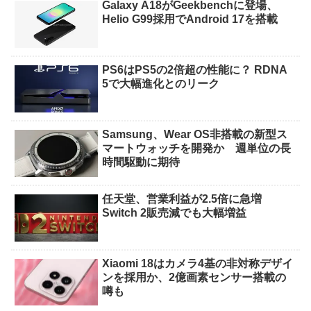
Galaxy A18がGeekbenchに登場、
Helio G99採用でAndroid 17を搭載
PS6はPS5の2倍超の性能に？ RDNA
5で大幅進化とのリーク
Samsung、Wear OS非搭載の新型ス
マートウォッチを開発か 週単位の長
時間駆動に期待
任天堂、営業利益が2.5倍に急増
Switch 2販売減でも大幅増益
Xiaomi 18はカメラ4基の非対称デザイ
ンを採用か、2億画素センサー搭載の
噂も