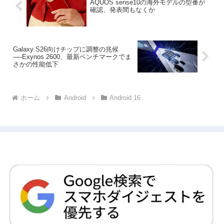
AQUOS sense10の海外モデルの型番が
確認、発表間もなくか
Galaxy S26向けチップに調整の兆候
──Exynos 2600、最新ベンチマークでま
さかの性能低下
ホーム
Android
Android 16