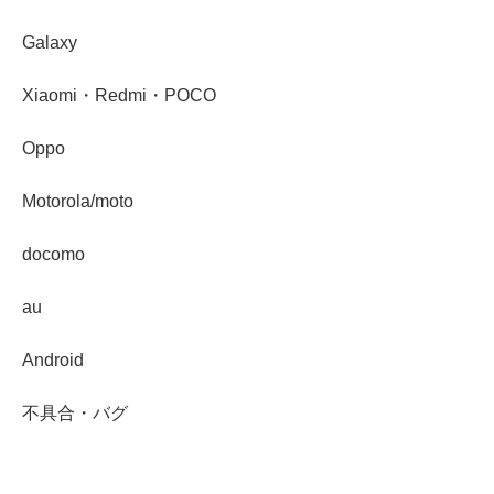
Galaxy
Xiaomi・Redmi・POCO
Oppo
Motorola/moto
docomo
au
Android
不具合・バグ