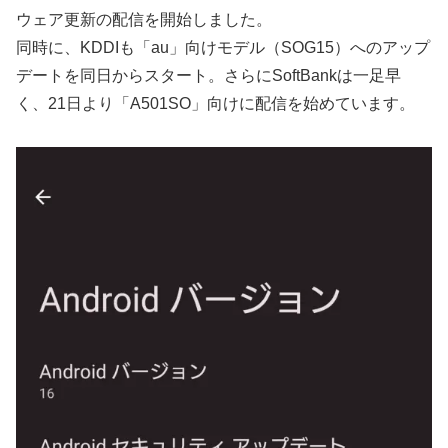
ウェア更新の配信を開始しました。
同時に、KDDIも「au」向けモデル（SOG15）へのアップ
デートを同日からスタート。さらにSoftBankは一足早
く、21日より「A501SO」向けに配信を始めています。