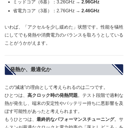
ミッドコア（6基）：3.26GHz →
2.96GHz
省電力コア（3基）：2.76GHz →
2.46GHz
いわば、「アクセルを少し緩めた」状態です。性能を犠牲
にしてでも発熱や消費電力のバランスを取ろうとしている
ことがうかがえます。
発熱か、最適化か
この“減速”の理由として考えられるのは二つです。
ひとつは、
高クロック時の発熱問題
。テスト段階で過剰な
熱が発生し、端末の安定性やバッテリー持ちに悪影響を及
ぼす可能性があったと考えられます。
もうひとつは、
最終的なパフォーマンスチューニング
。サ
ムスンが最適なクロックと電力効率の「落としどころ」を