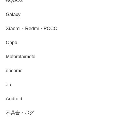
AQUOS
Galaxy
Xiaomi・Redmi・POCO
Oppo
Motorola/moto
docomo
au
Android
不具合・バグ