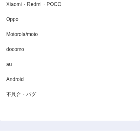
Xiaomi・Redmi・POCO
Oppo
Motorola/moto
docomo
au
Android
不具合・バグ