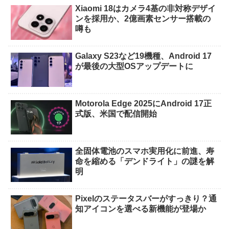
Xiaomi 18はカメラ4基の非対称デザイ
ンを採用か、2億画素センサー搭載の
噂も
Galaxy S23など19機種、Android 17
が最後の大型OSアップデートに
Motorola Edge 2025にAndroid 17正
式版、米国で配信開始
全固体電池のスマホ実用化に前進、寿
命を縮める「デンドライト」の謎を解
明
Pixelのステータスバーがすっきり？通
知アイコンを選べる新機能が登場か