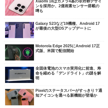
Xiaomi 18はカメラ4基の非対称デザイ
ンを採用か、2億画素センサー搭載の
噂も
Galaxy S23など19機種、Android 17
が最後の大型OSアップデートに
Motorola Edge 2025にAndroid 17正
式版、米国で配信開始
全固体電池のスマホ実用化に前進、寿
命を縮める「デンドライト」の謎を解
明
Pixelのステータスバーがすっきり？通
知アイコンを選べる新機能が登場か