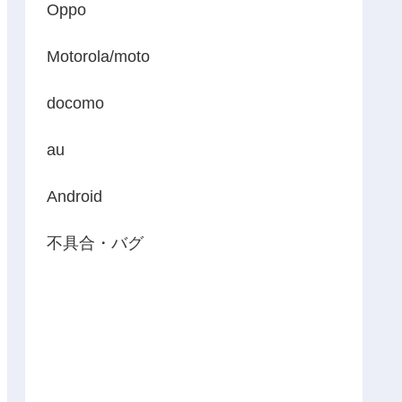
Oppo
Motorola/moto
docomo
au
Android
不具合・バグ