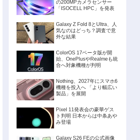
の200MPカメラセンサー
「ISOCELL HPC」を発表
Galaxy Z Fold 8とUltra、人
気なのはどっち？調査で意
外な結果
ColorOS 17ベータ版が開
始、OnePlusやRealmeも統
合へ対象機種が判明
Nothing、2027年にスマホ6
機種を投入へ 「より幅広い
製品」を展開
Pixel 11発表会の豪華ゲス
ト判明 日本からは中条あや
み登場
Galaxy S26 FEの公式画像