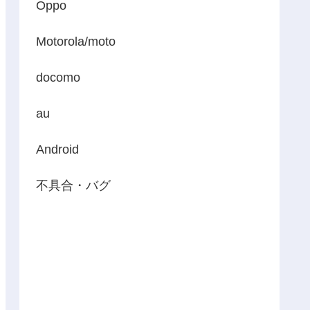
Oppo
Motorola/moto
docomo
au
Android
不具合・バグ