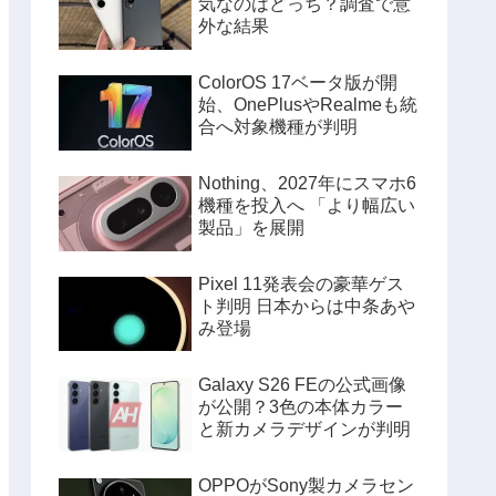
気なのはどっち？調査で意
外な結果
ColorOS 17ベータ版が開
始、OnePlusやRealmeも統
合へ対象機種が判明
Nothing、2027年にスマホ6
機種を投入へ 「より幅広い
製品」を展開
Pixel 11発表会の豪華ゲス
ト判明 日本からは中条あや
み登場
Galaxy S26 FEの公式画像
が公開？3色の本体カラー
と新カメラデザインが判明
OPPOがSony製カメラセン