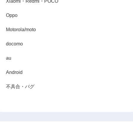
Xiaomi・Redmi・POCO
Oppo
Motorola/moto
docomo
au
Android
不具合・バグ