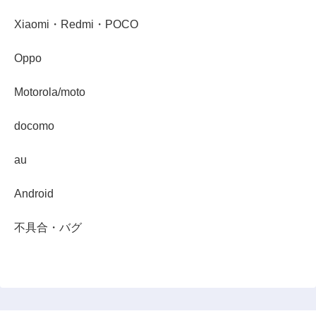
Xiaomi・Redmi・POCO
Oppo
Motorola/moto
docomo
au
Android
不具合・バグ