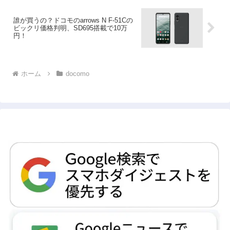
誰が買うの？ドコモのarrows N F-51Cの
ビックリ価格判明、SD695搭載で10万
円！
ホーム
docomo