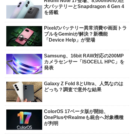
Redmi Note 17登場、8,000mAhの巨
大バッテリーとSnapdragon 4 Gen 4
を搭載
Pixelのバッテリー異常消費や画面トラ
ブルをGeminiが解決？新機能
「Device Help」が登場
Samsung、16bit RAW対応の200MP
カメラセンサー「ISOCELL HPC」を
発表
Galaxy Z Fold 8とUltra、人気なのは
どっち？調査で意外な結果
ColorOS 17ベータ版が開始、
OnePlusやRealmeも統合へ対象機種
が判明