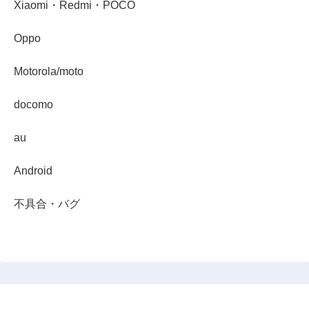
Xiaomi・Redmi・POCO
Oppo
Motorola/moto
docomo
au
Android
不具合・バグ