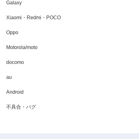
Galaxy
Xiaomi・Redmi・POCO
Oppo
Motorola/moto
docomo
au
Android
不具合・バグ