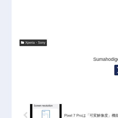
Xperia・Sony
Sumahod
Pixel 7 Proは「可変解像度」