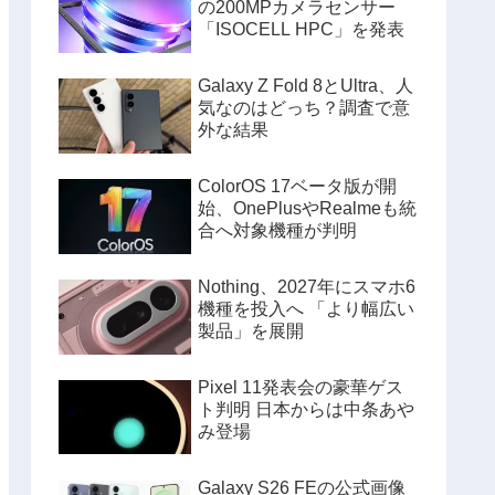
の200MPカメラセンサー
「ISOCELL HPC」を発表
Galaxy Z Fold 8とUltra、人
気なのはどっち？調査で意
外な結果
ColorOS 17ベータ版が開
始、OnePlusやRealmeも統
合へ対象機種が判明
Nothing、2027年にスマホ6
機種を投入へ 「より幅広い
製品」を展開
Pixel 11発表会の豪華ゲス
ト判明 日本からは中条あや
み登場
Galaxy S26 FEの公式画像