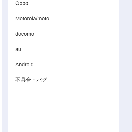
Oppo
Motorola/moto
docomo
au
Android
不具合・バグ