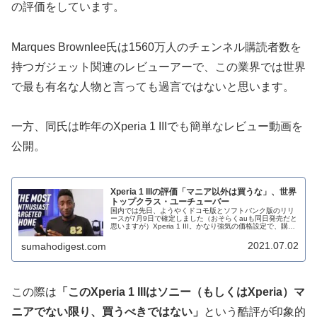
の評価をしています。
Marques Brownlee氏は1560万人のチェンネル購読者数を
持つガジェット関連のレビューアーで、この業界では世界
で最も有名な人物と言っても過言ではないと思います。
一方、同氏は昨年のXperia 1 IIIでも簡単なレビュー動画を
公開。
Xperia 1 IIIの評価「マニア以外は買うな」、世界
トップクラス・ユーチューバー
国内では先日、ようやくドコモ版とソフトバンク版のリリ
ースが7月9日で確定しました（おそらくauも同日発売だと
思いますが）Xperia 1 III。かなり強気の価格設定で、購入
を躊躇している方も多い模様。海外では8月以降のリリー
スの国・地域も...
2021.07.02
sumahodigest.com
この際は
「このXperia 1 IIIはソニー（もしくはXperia）マ
ニアでない限り、買うべきではない」
という酷評が印象的