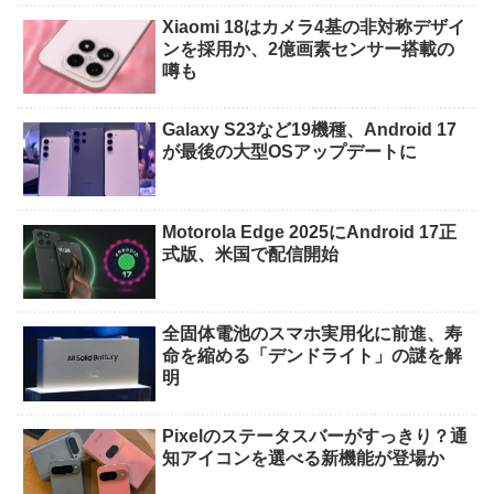
Xiaomi 18はカメラ4基の非対称デザイ
ンを採用か、2億画素センサー搭載の
噂も
Galaxy S23など19機種、Android 17
が最後の大型OSアップデートに
Motorola Edge 2025にAndroid 17正
式版、米国で配信開始
全固体電池のスマホ実用化に前進、寿
命を縮める「デンドライト」の謎を解
明
Pixelのステータスバーがすっきり？通
知アイコンを選べる新機能が登場か