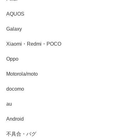
AQUOS
Galaxy
Xiaomi・Redmi・POCO
Oppo
Motorola/moto
docomo
au
Android
不具合・バグ