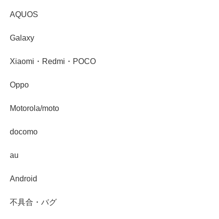
AQUOS
Galaxy
Xiaomi・Redmi・POCO
Oppo
Motorola/moto
docomo
au
Android
不具合・バグ