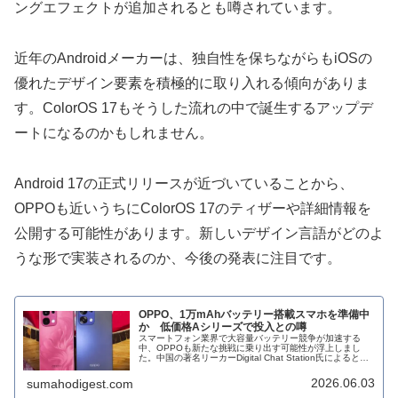
ングエフェクトが追加されるとも噂されています。
近年のAndroidメーカーは、独自性を保ちながらもiOSの
優れたデザイン要素を積極的に取り入れる傾向がありま
す。ColorOS 17もそうした流れの中で誕生するアップデ
ートになるのかもしれません。
Android 17の正式リリースが近づいていることから、
OPPOも近いうちにColorOS 17のティザーや詳細情報を
公開する可能性があります。新しいデザイン言語がどのよ
うな形で実装されるのか、今後の発表に注目です。
OPPO、1万mAhバッテリー搭載スマホを準備中
か 低価格Aシリーズで投入との噂
スマートフォン業界で大容量バッテリー競争が加速する
中、OPPOも新たな挑戦に乗り出す可能性が浮上しまし
た。中国の著名リーカーDigital Chat Station氏によると、
OPPOは1万mAh級バッテリーを搭載した新型Aシリーズス
マート...
2026.06.03
sumahodigest.com