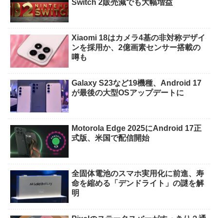
Switch 2販売減でも大幅増益
Xiaomi 18はカメラ4基の非対称デザイ
ンを採用か、2億画素センサー搭載の
噂も
Galaxy S23など19機種、Android 17
が最後の大型OSアップデートに
Motorola Edge 2025にAndroid 17正
式版、米国で配信開始
全固体電池のスマホ実用化に前進、寿
命を縮める「デンドライト」の謎を解
明