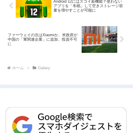
Android 12にはスゴイ新機能？使わない
アプリを「冬眠」して空きストレージ容
量を増やすことが可能に
ファーウェイの次はXiaomiか、米政府が
中国の「軍関連企業」に追加、投資不可
に
ホーム
Galaxy