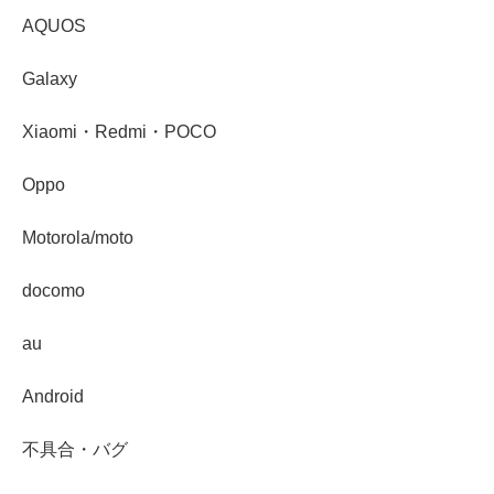
AQUOS
Galaxy
Xiaomi・Redmi・POCO
Oppo
Motorola/moto
docomo
au
Android
不具合・バグ