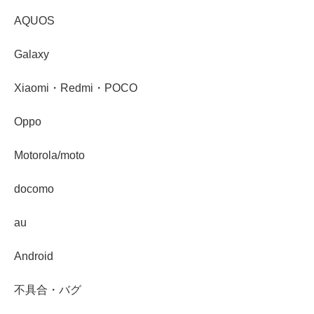
AQUOS
Galaxy
Xiaomi・Redmi・POCO
Oppo
Motorola/moto
docomo
au
Android
不具合・バグ