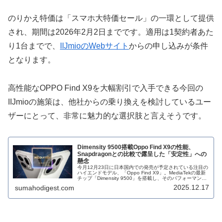
のりかえ特価は「スマホ大特価セール」の一環として提供
され、期間は2026年2月2日までです。適用は1契約者あた
り1台までで、
IIJmioのWebサイト
からの申し込みが条件
となります。
高性能なOPPO Find X9を大幅割引で入手できる今回の
IIJmioの施策は、他社からの乗り換えを検討しているユー
ザーにとって、非常に魅力的な選択肢と言えそうです。
Dimensity 9500搭載Oppo Find X9の性能、
Snapdragonとの比較で露呈した「安定性」への
懸念
今月12月23日に日本国内での発売が予定されている注目の
ハイエンドモデル、「Oppo Find X9」。MediaTekの最新
チップ「Dimensity 9500」を搭載し、そのパフォーマンス
に大きな期待が寄せられています。しかし、最近明ら...
2025.12.17
sumahodigest.com