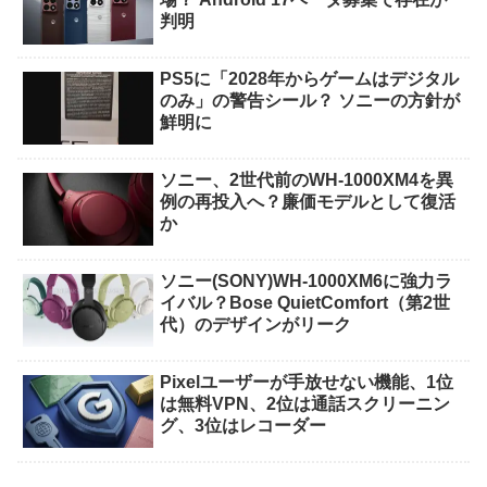
判明
PS5に「2028年からゲームはデジタル
のみ」の警告シール？ ソニーの方針が
鮮明に
ソニー、2世代前のWH-1000XM4を異
例の再投入へ？廉価モデルとして復活
か
ソニー(SONY)WH-1000XM6に強力ラ
イバル？Bose QuietComfort（第2世
代）のデザインがリーク
Pixelユーザーが手放せない機能、1位
は無料VPN、2位は通話スクリーニン
グ、3位はレコーダー