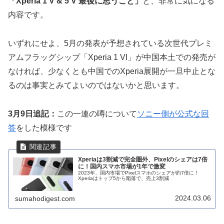
「Xperia 1 V & 5 V 最後に思うこと」
と、非常に気になる
内容です。
いずれにせよ、5月の発表が予想されている次世代プレミ
アムフラッグシップ「Xperia 1 VI」が中国本土での発売が
なければ、少なくとも中国でのXperia展開が一旦中止とな
るのは事実とみてよいのではないかと思います。
3月9日追記：
この一連の噂について
ソニー側が公式な回
答
をした模様です
Xperiaは3割減で完全圏外、Pixelのシェアは7倍
に！国内スマホ市場が1年で激変
2023年、国内市場でPixelスマホのシェアが約7倍に！
Xperiaはトップ5から陥落で、売上3割減
2024.03.06
sumahodigest.com