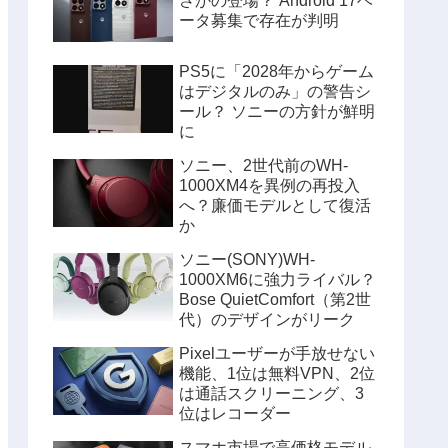
さかの登場？ Android 17ベ
ータ募集で存在が判明
PS5に「2028年からゲーム
はデジタルのみ」の警告シ
ール？ ソニーの方針が鮮明
に
ソニー、2世代前のWH-
1000XM4を異例の再投入
へ？廉価モデルとして復活
か
ソニー(SONY)WH-
1000XM6に強力ライバル？
Bose QuietComfort（第2世
代）のデザインがリーク
Pixelユーザーが手放せない
機能、1位は無料VPN、2位
は通話スクリーニング、3
位はレコーダー
スマホ市場で高価格モデル