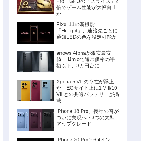
Pro、GPUの「スライス」2
倍でゲーム性能が大幅向上
か
Pixel 11の新機能
「HiLight」、連絡先ごとに
通知LEDの色を設定可能か
arrows Alphaが激安最安
値！IIJmioで通常価格の半
額以下、3万円台に
Xperia 5 VIIIの存在が浮上
か ECサイト上に1 VIII/10
VIIIとの共通バッテリーが掲
載
iPhone 18 Pro、長年の噂が
ついに実現へ？3つの大型
アップグレード
iPhone 20 Proは6.4イン