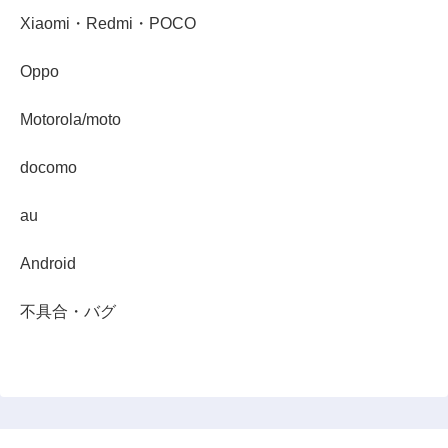
Xiaomi・Redmi・POCO
Oppo
Motorola/moto
docomo
au
Android
不具合・バグ