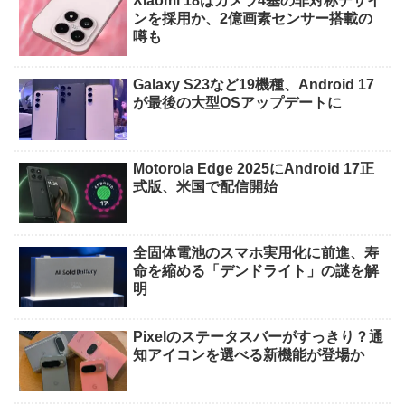
Xiaomi 18はカメラ4基の非対称デザイ
ンを採用か、2億画素センサー搭載の
噂も
Galaxy S23など19機種、Android 17
が最後の大型OSアップデートに
Motorola Edge 2025にAndroid 17正
式版、米国で配信開始
全固体電池のスマホ実用化に前進、寿
命を縮める「デンドライト」の謎を解
明
Pixelのステータスバーがすっきり？通
知アイコンを選べる新機能が登場か